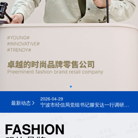
2026-06-30
太平鸟创新设计中心冲出“正负零”，全面进入地上主体施工阶段
2026-05-14
宁波市委副书记、市长汤飞帆一行赴途众换车时代调研
2026-05-02
海曙区委书记叶枝利一行莅临太平鸟调研
2026-04-29
最新动态
宁波市经信局党组书记滕安达一行调研太平鸟
2026-03-25
宁波市政协主席陈龙一行赴太平鸟调研
FASHION
2026-03-19
宁波市政府副秘书长(兼)，高新区管委会主任、党工委副书记，甬江科创办常务副主任徐云一行调研太平鸟